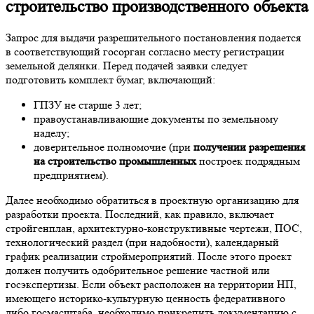
строительство производственного объекта
Запрос для выдачи разрешительного постановления подается
в соответствующий госорган согласно месту регистрации
земельной делянки. Перед подачей заявки следует
подготовить комплект бумаг, включающий:
ГПЗУ не старше 3 лет;
правоустанавливающие документы по земельному
наделу;
доверительное полномочие (при
получении разрешения
на строительство промышленных
построек подрядным
предприятием).
Далее необходимо обратиться в проектную организацию для
разработки проекта. Последний, как правило, включает
стройгенплан, архитектурно-конструктивные чертежи, ПОС,
технологический раздел (при надобности), календарный
график реализации строймероприятий. После этого проект
должен получить одобрительное решение частной или
госэкспертизы. Если объект расположен на территории НП,
имеющего историко-культурную ценность федеративного
либо госмасштаба, необходимо прикрепить документацию с