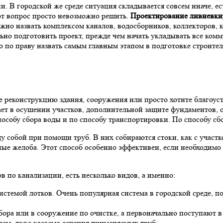
ии. В городской же среде ситуация складывается совсем иначе, 
тот вопрос просто невозможно решить.
Проектирование ливневки
но назвать комплексом каналов, водосборников, коллекторов,
ьно подготовить проект, прежде чем начать укладывать все ком
 по праву назвать самым главным этапом в подготовке строител
е реконструкцию здания, сооружения или просто хотите благоуст
ает в осушении участков, дополнительной защите фундаментов,
собу сбора воды и по способу транспортировки. По способу сбо
 собой при помощи труб. В них собираются стоки, как с участко
ые желоба. Этот способ особенно эффективен, если необходимо
в по канализации, есть несколько видов, а именно:
стемой лотков. Очень популярная система в городской среде, по
бора или в сооружение по очистке, а первоначально поступают в
сем, даже касаемо сечения применяемых труб;