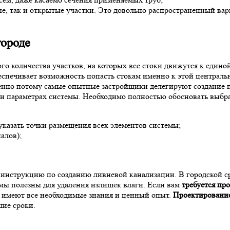
ые, так и открытые участки. Это довольно распространенный ва
городе
о количества участков, на которых все стоки движутся к единой
беспечивает возможность попасть стокам именно к этой централь
менно потому самые опытные застройщики делегируют создание 
и параметрах системы. Необходимо полностью обосновать выбра
указать точки размещения всех элементов системы;
алов);
инструкцию по созданию ливневой канализации. В городской ср
емы полезны для удаления излишек влаги. Если вам
требуется пр
, имеют все необходимые знания и ценный опыт.
Проектирование
шие сроки.