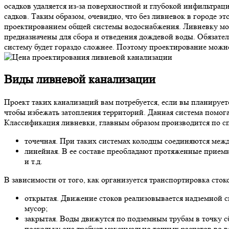
осадков удаляется из-за поверхностной и глубокой инфильтрац
садков. Таким образом, очевидно, что без ливневок в городе э
проектированием общей системы водоснабжения. Ливневку мож
предназначены для сбора и отведения дождевой воды. Обязател
систему будет гораздо сложнее. Поэтому проектирование можно
Виды ливневой канализации
Проект таких канализаций вам потребуется, если вы планирует
чтобы избежать затопления территорий. Данная система помог
Классификация ливневки, главным образом производится по спо
точечная. При таких системах колодцы соединяются между
линейная. В ее составе преобладают протяженные приемн
и т.д.
В зависимости от того, как организуется транспортировка стоко
открытая. Движение стоков реализовывается надземной си
мусор;
закрытая. Воды движутся по подземным трубам в точку с
поскольку она требует максимально точных расчетов во в