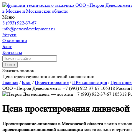
ООО «Петров Девелопмен
в Москве и Московской области
Меню
8 (993) 922-37-67
info@petrovdevelopment.ru
Услуги
О компании
Блог
Контакты
Поиск
Заказать звонок
Цена проектирования ливневой канализации
Главная
/
Блог
/
Проектирование
/
ПРе канализация
/
Цена прое
ООО «Петров Девелопмент»
+7 (993) 922-37-67
105318
Россия
+7 (993) 922-37-67
105318
Р
Цена проектирования ливневой
Проектирование ливневки в Московской области
важно выполн
проектирование ливневой канализации
максимально оперативн