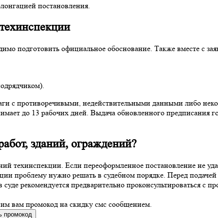
олонгацией постановления.
 техинспекции
одимо подготовить официальное обоснование. Также вместе с за
одрядчиком).
аги с противоречивыми, недействительными данными либо неко
нимает до 13 рабочих дней. Выдача обновленного предписания г
абот, зданий
, ограждений?
аний техинспекции. Если переоформленное постановление не уд
кции проблему нужно решать в судебном порядке. Перед подаче
 суде рекомендуется предварительно проконсультироваться с пр
вим вам промокод на скидку смс сообщением.
ь промокод