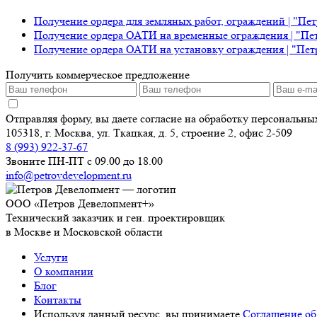
Получение ордера для земляных работ, ограждений | "Пе
Получение ордера ОАТИ на временные ограждения | "Пе
Получение ордера ОАТИ на установку ограждения | "Пет
Получить коммерческое предложение
Отправляя форму, вы даете согласие на обработку персональн
105318, г. Москва, ул. Ткацкая, д. 5, строение 2, офис 2-509
8 (993) 922-37-67
Звоните ПН-ПТ с 09.00 до 18.00
info@petrovdevelopment.ru
ООО «Петров Девелопмент+»
Технический заказчик и ген. проектировщик
в Москве и Московской области
Услуги
О компании
Блог
Контакты
Используя данный ресурс, вы принимаете
Соглашение об