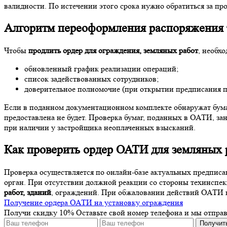
валидности. По истечении этого срока нужно обратиться за пр
Алгоритм переоформления распоряжения
Чтобы
продлить ордер для ограждения, земляных работ
, необх
обновленный график реализации операций;
список задействованных сотрудников;
доверительное полномочие (при открытии предписания п
Если в поданном документационном комплекте обнаружат бум
предоставлена не будет. Проверка бумаг, поданных в ОАТИ, за
при наличии у застройщика неоплаченных взысканий.
Как
проверить ордер ОАТИ для земляных р
Проверка осуществляется по онлайн-базе актуальных предпис
орган. При отсутствии должной реакции со стороны техинспе
работ, зданий
, ограждений. При обжаловании действий ОАТИ в
Получение ордера ОАТИ на установку ограждения
Получи скидку 10%
Оставьте свой номер телефона и мы отпра
Получит