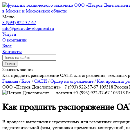
ООО «Петров Девелопмен
в Москве и Московской области
Меню
8 (993) 922-37-67
info@petrovdevelopment.ru
Услуги
О компании
Блог
Контакты
Поиск
Заказать звонок
Как продлить распоряжение ОАТИ для ограждения, земляных р
Главная
/
Блог
/
ОАТИ
/
Ордер на ограждение
/
Как продлить р
ООО «Петров Девелопмент»
+7 (993) 922-37-67
105318
Россия
+7 (993) 922-37-67
105318
Р
Как продлить распоряжение ОА
В процессе выполнения строительных или ремонтных операций
подготовительной фазы, установки временных конструкций, п