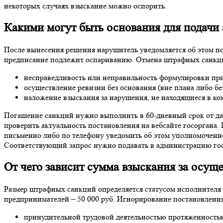
некоторых случаях взыскание можно оспорить.
Какими могут быть основания для подачи
После вынесения решения нарушитель уведомляется об этом по
предписание подлежит оспариванию. Отмена штрафных санкц
несправедливость или неправильность формулировки п
осуществление ревизии без основания (вне плана либо б
наложение взыскания за нарушения, не находящиеся в к
Погашение санкций нужно выполнить в 60-дневный срок от да
проверить актуальность постановления на вебсайте госоргана.
письменно либо по телефону уведомить об этом уполномоченн
Соответствующий запрос нужно подавать в администрацию госо
От чего зависит сумма взыскания за осущ
Размер штрафных санкций определяется статусом исполнителя 
предпринимателей – 50 000 руб. Игнорирование постановления
принудительной трудовой деятельностью протяженностью