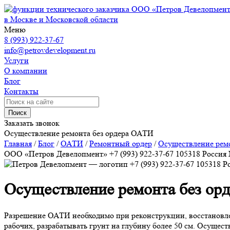
ООО «Петров Девелопмен
в Москве и Московской области
Меню
8 (993) 922-37-67
info@petrovdevelopment.ru
Услуги
О компании
Блог
Контакты
Поиск
Заказать звонок
Осуществление ремонта без ордера ОАТИ
Главная
/
Блог
/
ОАТИ
/
Ремонтный ордер
/
Осуществление рем
ООО «Петров Девелопмент»
+7 (993) 922-37-67
105318
Россия
+7 (993) 922-37-67
105318
Р
Осуществление ремонта без ор
Разрешение ОАТИ необходимо при реконструкции, восстановлен
рабочих, разрабатывать грунт на глубину более 50 см. Осущес