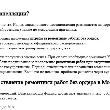
 апелляции?
 почте. Копия санкционного постановления размещается на порт
ий возможна также по следующим причинам:
ричины наложения
штрафа за ремонтные работы без ордера
;
ез соответствующего официального распоряжения);
омпетенции контролирующего учреждения.
ты получения уведомления. При оплате необходимо указывать У
 Если предписание за проведение
ремонтных работ при отсутстви
ое госучреждение. Период, отведенный для погашения взыскан
рганизации. Если это не помогло, проблема решается через суд
ествление
ремонтных работ без ордера в Мо
операций. Взыскания для физлиц достигают значения 5 тыс. руб
 карается:
 до 50 ч;