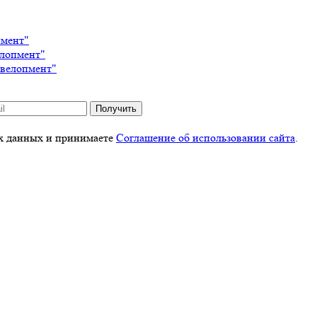
пмент"
елопмент"
евелопмент"
Получить
ых данных и принимаете
Соглашение об использовании сайта
.