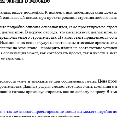
я завода в Москве
азных видов постройки. К примеру, при проектировании дома 
ий одинаковый всегда, при проектировании строения любого на
нте подробно описана основная идея, само проектируемое строе
документов. В первую очередь, это касается всех документов, 
предполагаемого строительства. На этом этапе привлекается бо
 Именно на их основе будут подготовлены итоговые проектные 
лавное на этом этапе – проверить планы на соответствие устан
 организация может, как согласовать проект, так и внести в нег
ее заказчику.
стоимость услуг и заложить ее при составлении сметы.
Цена прое
строительства. Данные услуги сможет себе позволить компания 
нии готовы проконсультировать вас по любому вопросу. Вы мо
 а так же заказать проектирование завода вы можете перейдя п
вим вам промокод на скидку смс сообщением.