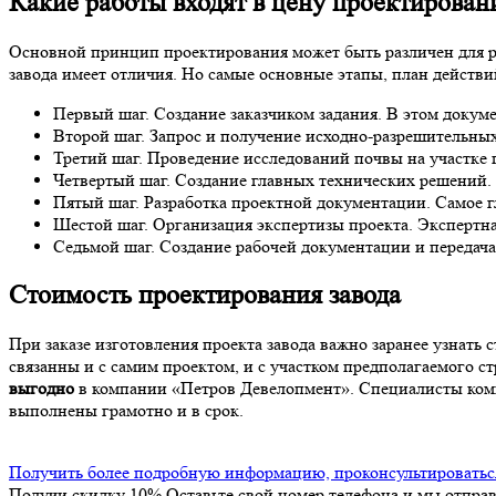
Какие работы входят в
цену проектировани
Основной принцип проектирования может быть различен для р
завода имеет отличия. Но самые основные этапы, план действ
Первый шаг. Создание заказчиком задания. В этом докуме
Второй шаг. Запрос и получение исходно-разрешительных 
Третий шаг. Проведение исследований почвы на участке 
Четвертый шаг. Создание главных технических решений.
Пятый шаг. Разработка проектной документации. Самое г
Шестой шаг. Организация экспертизы проекта. Экспертная
Седьмой шаг. Создание рабочей документации и передача 
Стоимость проектирования завода
При заказе изготовления проекта завода важно заранее узнать 
связанны и с самим проектом, и с участком предполагаемого 
выгодно
в компании «Петров Девелопмент». Специалисты компа
выполнены грамотно и в срок.
Получить более подробную информацию, проконсультироваться,
Получи скидку 10%
Оставьте свой номер телефона и мы отпра