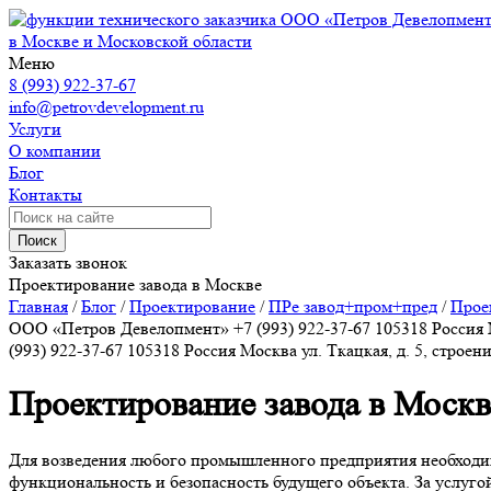
ООО «Петров Девелопмен
в Москве и Московской области
Меню
8 (993) 922-37-67
info@petrovdevelopment.ru
Услуги
О компании
Блог
Контакты
Поиск
Заказать звонок
Проектирование завода в Москве
Главная
/
Блог
/
Проектирование
/
ПРе завод+пром+пред
/
Прое
ООО «Петров Девелопмент»
+7 (993) 922-37-67
105318
Россия
(993) 922-37-67
105318
Россия
Москва
ул. Ткацкая, д. 5, строен
Проектирование завода в Москв
Для возведения любого промышленного предприятия необход
функциональность и безопасность будущего объекта. За услуго