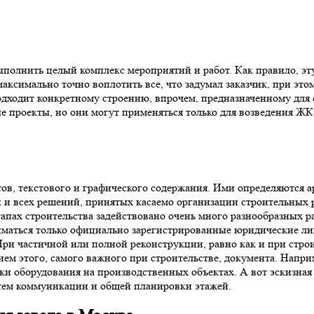
полнить целый комплекс мероприятий и работ. Как правило, эту
максимально точно воплотить все, что задумал заказчик, при эт
ходит конкретному строению, впрочем, предназначенному для ст
е проекты, но они могут применяться только для возведения ЖК 
нтов, текстового и графического содержания. Ими определяются
 и всех решений, принятых касаемо организации строительных 
тапах строительства задействовано очень много разнообразных р
иматься только официально зарегистрированные юридические л
При частичной или полной реконструкции, равно как и при стро
ем этого, самого важного при строительстве, документа. Наприм
ки оборудования на производственных объектах. А вот эскизная
тем коммуникации и общей планировки этажей.