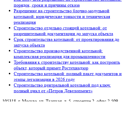
порядок, сроки и причины отказа
Разрешение на строительство блочно-модульной
котельной: юридические тонкости и техническая
реализация
Строительство отдельно стоящей котельной: от
разрешительной документации до запуска объекта
Срок строительства котельной: от проектирования до
запуска объекта
Строительство производственной котельной:
комплексная реализация для промышленности
Требования к строительству котельной: как построить
объект, который примет Ростехнадзор
Строительство котельной: полный пакет документов и
этапы легализации в 2026 году
Строительство центральной котельной под ключ:
полный цикл от «Петров Девелопмент»
105318, г. Москва, ул. Ткацкая, д. 5, строение 2, офис 2-509
8 (993) 922-37-67
Звоните ПН-ПТ с 09.00 до 18.00
info@petrovdevelopment.ru