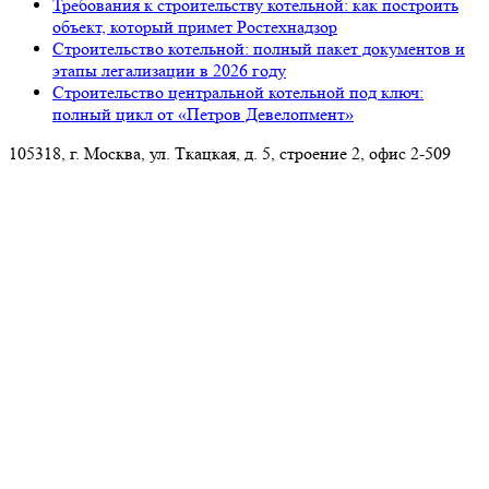
Требования к строительству котельной: как построить
объект, который примет Ростехнадзор
Строительство котельной: полный пакет документов и
этапы легализации в 2026 году
Строительство центральной котельной под ключ:
полный цикл от «Петров Девелопмент»
105318, г. Москва, ул. Ткацкая, д. 5, строение 2, офис 2-509
8 (993) 922-37-67
Звоните ПН-ПТ с 09.00 до 18.00
info@petrovdevelopment.ru
ООО «Петров Девелопмент+»
Технический заказчик и ген. проектировщик
в Москве и Московской области
Услуги
О компании
Блог
Контакты
Используя данный ресурс, вы принимаете
Соглашение
об использовании сайта
.