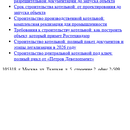
разрешительной документации до запуска объекта
Срок строительства котельной: от проектирования до
запуска объекта
Строительство производственной котельной:
комплексная реализация для промышленности
Требования к строительству котельной: как построить
объект, который примет Ростехнадзор
Строительство котельной: полный пакет документов и
этапы легализации в 2026 году
Строительство центральной котельной под ключ:
полный цикл от «Петров Девелопмент»
105318, г. Москва, ул. Ткацкая, д. 5, строение 2, офис 2-509
8 (993) 922-37-67
Звоните ПН-ПТ с 09.00 до 18.00
info@petrovdevelopment.ru
ООО «Петров Девелопмент+»
Технический заказчик и ген. проектировщик
в Москве и Московской области
Услуги
О компании