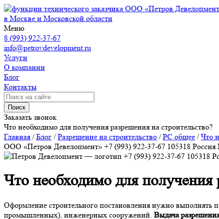
ООО «Петров Девелопмен
в Москве и Московской области
Меню
8 (993) 922-37-67
info@petrovdevelopment.ru
Услуги
О компании
Блог
Контакты
Поиск
Заказать звонок
Что необходимо для получения разрешения на строительство?
Главная
/
Блог
/
Разрешение на строительство
/
РС общее
/
Что 
ООО «Петров Девелопмент»
+7 (993) 922-37-67
105318
Россия
+7 (993) 922-37-67
105318
Р
Что необходимо для получения 
Оформление строительного постановления нужно выполнять пе
промышленных), инженерных сооружений.
Выдача разрешения 