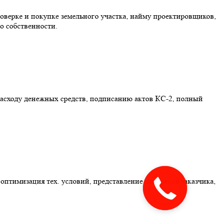
оверке и покупке земельного участка, найму проектировщиков,
о собственности.
расходу денежных средств, подписанию актов КС-2, полный
оптимизация тех. условий, представление интересов заказчика,
Закажите
звонок