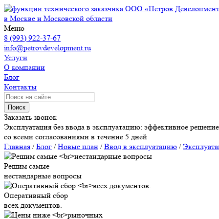
ООО «Петров Девелопмен
в Москве и Московской области
Меню
8 (993) 922-37-67
info@petrovdevelopment.ru
Услуги
О компании
Блог
Контакты
Поиск
Заказать звонок
Эксплуатация без ввода в эксплуатацию: эффективное решение
со всеми согласованиями в течение 5 дней
Главная
/
Блог
/
Новые план
/
Ввод в эксплуатацию
/
Эксплуата
Решим самые
нестандарные вопросы
Оперативный сбор
всех документов.