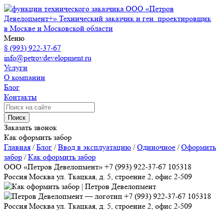
ООО «Петров
Девелопмент+»
Технический заказчик и ген. проектировщик
в Москве и Московской области
Меню
8 (993) 922-37-67
info@petrovdevelopment.ru
Услуги
О компании
Блог
Контакты
Поиск
Заказать звонок
Как оформить забор
Главная
/
Блог
/
Ввод в эксплуатацию
/
Одиночное
/
Оформить
забор
/
Как оформить забор
ООО «Петров Девелопмент»
+7 (993) 922-37-67
105318
Россия
Москва
ул. Ткацкая, д. 5, строение 2, офис 2-509
+7 (993) 922-37-67
105318
Россия
Москва
ул. Ткацкая, д. 5, строение 2, офис 2-509