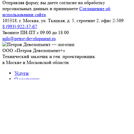
Отправляя форму, вы даете согласие на обработку
персональных данных и принимаете
Соглашение об
использовании сайта
.
105318, г. Москва, ул. Ткацкая, д. 5, строение 2, офис 2-509
8 (993) 922-37-67
Звоните ПН-ПТ с 09.00 до 18.00
info@petrovdevelopment.ru
ООО «Петров Девелопмент+»
Технический заказчик и ген. проектировщик
в Москве и Московской области
Услуги
О компании
Блог
Контакты
Используя данный ресурс, вы принимаете
Соглашение
об использовании сайта
.
ИНН: 9718229361
ОГРН: 1237700450393
Работаем с 2006 года