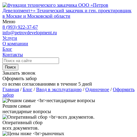
ООО «Петров
Девелопмент+»
Технический заказчик и ген. проектировщик
в Москве и Московской области
Меню
8 (993) 922-37-67
info@petrovdevelopment.ru
Услуги
О компании
Блог
Контакты
Поиск
Заказать звонок
Оформить забор
со всеми согласованиями в течение 5 дней
Главная
/
Блог
/
Ввод в эксплуатацию
/
Одиночное
/
Оформить
забор
Решим самые
нестандарные вопросы
Оперативный сбор
всех документов.