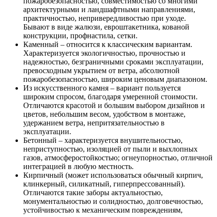
пожаробезопасностью, совместимостью со многими
архитектурными и ландшафтными направлениями,
практичностью, непривередливостью при уходе.
Бывают в виде жалюзи, евроштакетника, кованой
конструкции, профнастила, сетки.
Каменный – относится к классическим вариантам.
Характеризуется экологичностью, прочностью и
надежностью, безграничными сроками эксплуатации,
превосходным укрытием от ветра, абсолютной
пожаробезопасностью, широким ценовым диапазоном.
Из искусственного камня – вариант пользуется
широким спросом, благодаря умеренной стоимости.
Отличаются красотой и большим выбором дизайнов и
цветов, небольшим весом, удобством в монтаже,
удержанием ветра, непритязательностью в
эксплуатации.
Бетонный – характеризуется внушительностью,
неприступностью, изоляцией от пыли и выхлопных
газов, атмосферостойкостью; огнеупорностью, отличной
интеграцией в любую местность.
Кирпичный (может использоваться обычный кирпич,
клинкерный, силикатный, гиперпрессованный).
Отличаются такие заборы актуальностью,
монументальностью и солидностью, долговечностью,
устойчивостью к механическим повреждениям,