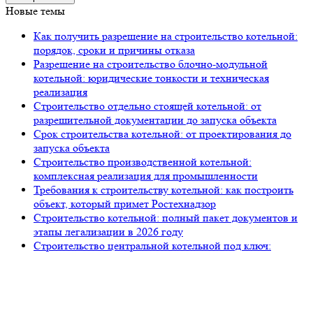
Новые темы
Как получить разрешение на строительство котельной:
порядок, сроки и причины отказа
Разрешение на строительство блочно-модульной
котельной: юридические тонкости и техническая
реализация
Строительство отдельно стоящей котельной: от
разрешительной документации до запуска объекта
Срок строительства котельной: от проектирования до
запуска объекта
Строительство производственной котельной:
комплексная реализация для промышленности
Требования к строительству котельной: как построить
объект, который примет Ростехнадзор
Строительство котельной: полный пакет документов и
этапы легализации в 2026 году
Строительство центральной котельной под ключ:
полный цикл от «Петров Девелопмент»
105318, г. Москва, ул. Ткацкая, д. 5, строение 2, офис 2-509
8 (993) 922-37-67
Звоните ПН-ПТ с 09.00 до 18.00