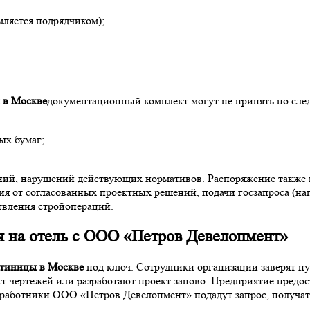
мляется подрядчиком);
 в Москве
документационный комплект могут не принять по сл
ых бумаг;
ний, нарушений действующих нормативов. Распоряжение также н
ия от согласованных проектных решений, подачи госзапроса (н
твления стройопераций.
 на отель с ООО «Петров Девелопмент»
стиницы в Москве
под ключ. Сотрудники организации заверят н
чертежей или разработают проект заново. Предприятие предост
 работники ООО «Петров Девелопмент» подадут запрос, получат