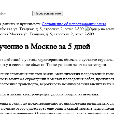
Перезвонить мне
ых данных и принимаете
Соглашение об использовании сайта
.
Москва
ул. Ткацкая, д. 5, строение 2, офис 2-509
оссия
Москва
ул. Ткацкая, д. 5, строение 2, офис 2-509
учение в Москве за 5 дней
е действий с учетом характеристик объекта в субъекте строите
ику и состояние объекта. Такие условия делят на категории:
ления сползания пластов земли, механических повреждений кон
ность монтажа ограждений в местах проведения работ, предупр
состояние транспорта, вероятность возникновения внештатных 
и и линии электропередач, дороги общего назначения.
нения правил по предотвращению возникновения внештатных си
 помимо этого существует еще один важный момент: выполнение 
ого разрешения. Отсутствие такового влечет к возникновению 