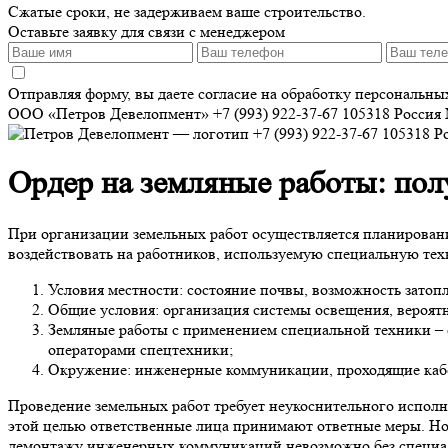
Сжатые сроки, не задерживаем ваше строительство.
Оставьте заявку для связи с менеджером
Отправляя форму, вы даете согласие на обработку персональн
ООО «Петров Девелопмент»
+7 (993) 922-37-67
105318
Россия
+7 (993) 922-37-67
105318
Р
Ордер на земляные работы: пол
При организации земельных работ осуществляется планировани
воздействовать на работников, используемую специальную техн
Условия местности: состояние почвы, возможность затоп
Общие условия: организация системы освещения, вероят
Земляные работы с применением специальной техники – 
операторами спецтехники;
Окружение: инженерные коммуникации, проходящие кабел
Проведение земельных работ требует неукоснительного испол
этой целью ответственные лица принимают ответные меры. Но
демонтажу инженерных коммуникаций невозможно без специальн