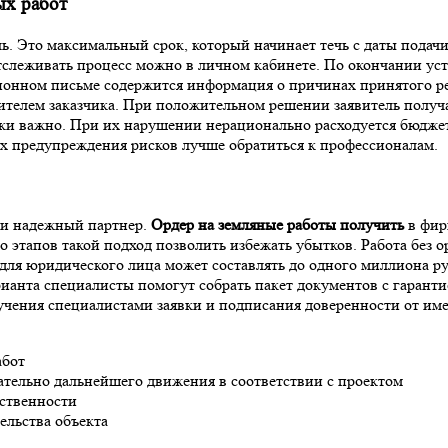
ых работ
ь. Это максимальный срок, который начинает течь с даты подач
слеживать процесс можно в личном кабинете. По окончании уст
ционном письме содержится информация о причинах принятого р
ителем заказчика. При положительном решении заявитель получ
ски важно. При их нарушении нерационально расходуется бюджет
х предупреждения рисков лучше обратиться к профессионалам.
 и надежный партнер.
Ордер на земляные работы получить
в фир
 этапов такой подход позволить избежать убытков. Работа без 
для юридического лица может составлять до одного миллиона руб
ианта специалисты помогут собрать пакет документов с гаранти
учения специалистами заявки и подписания доверенности от им
абот
ательно дальнейшего движения в соответствии с проектом
тственности
ельства объекта