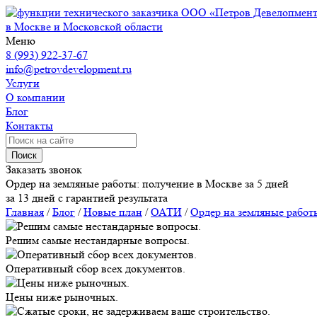
ООО «Петров Девелопмен
в Москве и Московской области
Меню
8 (993) 922-37-67
info@petrovdevelopment.ru
Услуги
О компании
Блог
Контакты
Поиск
Заказать звонок
Ордер на земляные работы: получение в Москве за 5 дней
за 13 дней с гарантией результата
Главная
/
Блог
/
Новые план
/
ОАТИ
/
Ордер на земляные работы
Решим самые нестандарные вопросы.
Оперативный сбор всех документов.
Цены ниже рыночных.