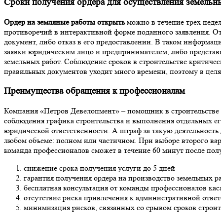
Сроки получения ордера для осуществления земельн
Ордер на земляные работы открыть
можно в течение трех недел
противоречий в интерактивной форме поданного заявления. От
документ, либо отказ в его предоставлении. В таком информа
заявки юридическим лицо и предпринимателем, либо представ
земельных работ. Соблюдение сроков в строительстве критиче
правильных документов уходит много времени, поэтому в целя
Преимущества обращения к профессионалам
Компания «Петров Девелопмент» – помощник в строительстве
соблюдения графика строительства и выполнения отдельных его
юридической ответственности. А штраф за такую деятельность 
любом объеме: полном или частичном. При выборе второго вар
команда профессионалов сможет в течение 60 минут после пол
снижение срока получения услуги до 5 дней
гарантия получения ордера на производство земельных р
бесплатная консультация от команды профессионалов кас
отсутствие риска привлечения к административной отве
минимизация рисков, связанных со срывом сроков строит