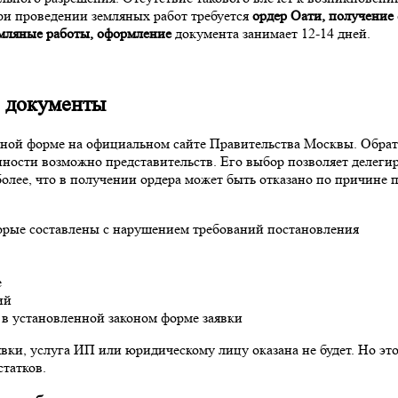
ри проведении земляных работ требуется
ордер Оати, получение
емляные работы, оформление
документа занимает 12-14 дней.
е документы
нной форме на официальном сайте Правительства Москвы. Обрат
ности возможно представительств. Его выбор позволяет делеги
более, что в получении ордера может быть отказано по причине
орые составлены с нарушением требований постановления
е
ий
 в установленной законом форме заявки
вки, услуга ИП или юридическому лицу оказана не будет. Но э
статков.