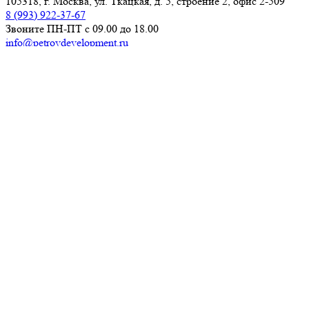
105318, г. Москва, ул. Ткацкая, д. 5, строение 2, офис 2-509
8 (993) 922-37-67
Звоните ПН-ПТ с 09.00 до 18.00
info@petrovdevelopment.ru
ООО «Петров Девелопмент+»
Технический заказчик и ген. проектировщик
в Москве и Московской области
Услуги
О компании
Блог
Контакты
Используя данный ресурс, вы принимаете
Соглашение
об использовании сайта
.
ИНН: 9718229361
ОГРН: 1237700450393
Работаем с 2006 года
Продолжая использовать наш сайт, вы даете согласие на
обработку файлов cookies
. Отключить cookies вы можете в
настройках своего браузера.