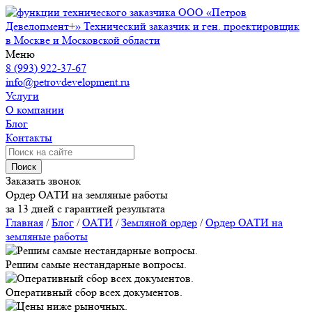
ООО «Петров
Девелопмент+»
Технический заказчик и ген. проектировщик
в Москве и Московской области
Меню
8 (993) 922-37-67
info@petrovdevelopment.ru
Услуги
О компании
Блог
Контакты
Поиск
Заказать звонок
Ордер ОАТИ на земляные работы
за 13 дней с гарантией результата
Главная
/
Блог
/
ОАТИ
/
Земляной ордер
/
Ордер ОАТИ на
земляные работы
Решим самые нестандарные вопросы.
Оперативный сбор всех документов.