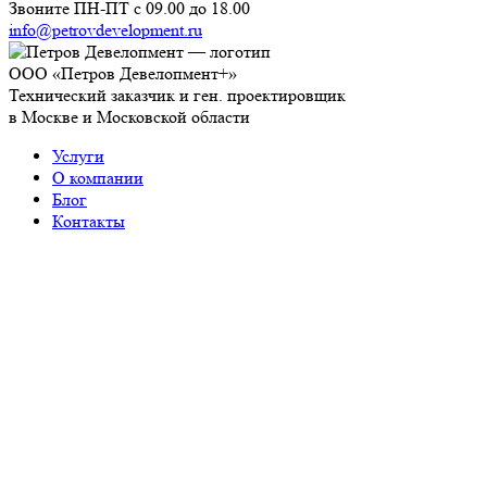
Звоните ПН-ПТ с 09.00 до 18.00
info@petrovdevelopment.ru
ООО «Петров Девелопмент+»
Технический заказчик и ген. проектировщик
в Москве и Московской области
Услуги
О компании
Блог
Контакты
Используя данный ресурс, вы принимаете
Соглашение
об использовании сайта
.
ИНН: 9718229361
ОГРН: 1237700450393
Работаем с 2006 года
Продолжая использовать наш сайт, вы даете согласие на
обработку файлов cookies
. Отключить cookies вы можете в
настройках своего браузера.
ОК