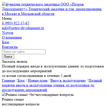
ООО «Петров
Девелопмент+»
Технический заказчик и ген. проектировщик
в Москве и Московской области
Меню
8 (993) 922-37-67
info@petrovdevelopment.ru
Услуги
О компании
Блог
Контакты
Поиск
Заказать звонок
Полный порядок ввода в эксплуатацию здания: от подготовки
до последующих мероприятий
со всеми согласованиями в течение 5 дней
Главная
/
Блог
/
Новые план
/
Ввод в эксплуатацию
/
Полный
порядок ввода в эксплуатацию здания: от подготовки до
последующих мероприятий
Решим самые
нестандарные вопросы