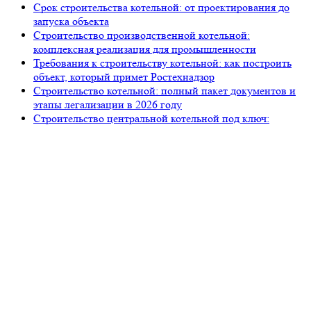
Срок строительства котельной: от проектирования до
запуска объекта
Строительство производственной котельной:
комплексная реализация для промышленности
Требования к строительству котельной: как построить
объект, который примет Ростехнадзор
Строительство котельной: полный пакет документов и
этапы легализации в 2026 году
Строительство центральной котельной под ключ:
полный цикл от «Петров Девелопмент»
105318, г. Москва, ул. Ткацкая, д. 5, строение 2, офис 2-509
8 (993) 922-37-67
Звоните ПН-ПТ с 09.00 до 18.00
info@petrovdevelopment.ru
ООО «Петров Девелопмент+»
Технический заказчик и ген. проектировщик
в Москве и Московской области
Услуги
О компании
Блог