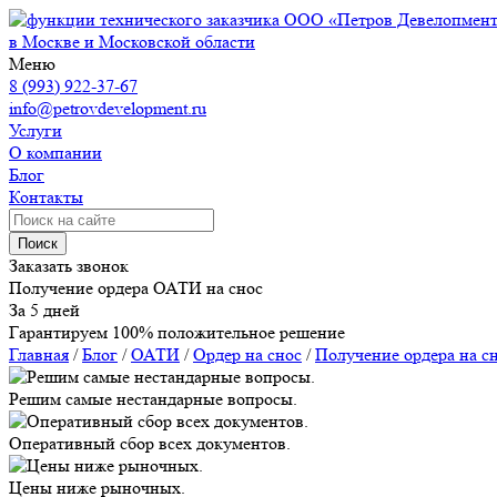
ООО «Петров Девелопмен
в Москве и Московской области
Меню
8 (993) 922-37-67
info@petrovdevelopment.ru
Услуги
О компании
Блог
Контакты
Поиск
Заказать звонок
Получение ордера ОАТИ на снос
За 5 дней
Гарантируем 100% положительное решение
Главная
/
Блог
/
ОАТИ
/
Ордер на снос
/
Получение ордера на с
Решим самые нестандарные вопросы.
Оперативный сбор всех документов.
Цены ниже рыночных.