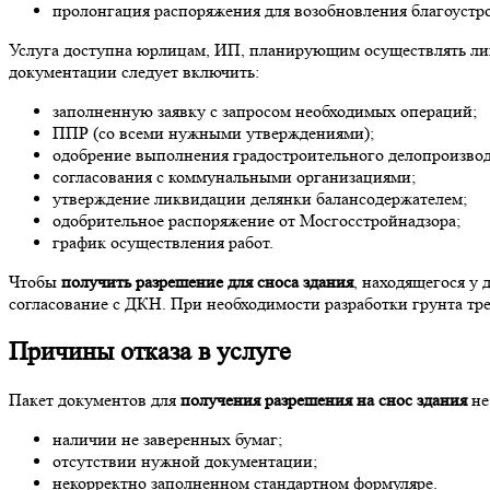
пролонгация распоряжения для возобновления благоустро
Услуга доступна юрлицам, ИП, планирующим осуществлять ли
документации следует включить:
заполненную заявку с запросом необходимых операций;
ППР (со всеми нужными утверждениями);
одобрение выполнения градостроительного делопроизвод
согласования с коммунальными организациями;
утверждение ликвидации делянки балансодержателем;
одобрительное распоряжение от Мосгосстройнадзора;
график осуществления работ.
Чтобы
получить разрешение для сноса здания
, находящегося у
согласование с ДКН. При необходимости разработки грунта т
Причины отказа в услуге
Пакет документов для
получения разрешения на снос здания
не
наличии не заверенных бумаг;
отсутствии нужной документации;
некорректно заполненном стандартном формуляре.