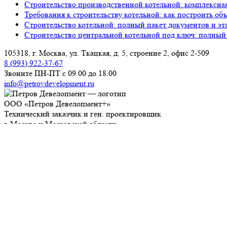
Строительство производственной котельной: комплексна
Требования к строительству котельной: как построить об
Строительство котельной: полный пакет документов и эт
Строительство центральной котельной под ключ: полный
105318, г. Москва, ул. Ткацкая, д. 5, строение 2, офис 2-509
8 (993) 922-37-67
Звоните ПН-ПТ с 09.00 до 18.00
info@petrovdevelopment.ru
ООО «Петров Девелопмент+»
Технический заказчик и ген. проектировщик
в Москве и Московской области
Услуги
О компании
Блог
Контакты
Используя данный ресурс, вы принимаете
Соглашение об
ИНН: 9718229361
ОГРН: 1237700450393
Работаем с 2006 года