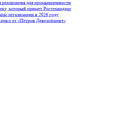
я реализация для промышленности
ъект, который примет Ростехнадзор
апы легализации в 2026 году
 цикл от «Петров Девелопмент»
 использовании сайта
.