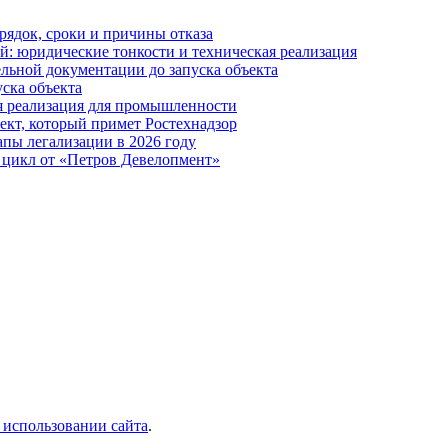
рядок, сроки и причины отказа
й: юридические тонкости и техническая реализация
ельной документации до запуска объекта
уска объекта
я реализация для промышленности
ъект, который примет Ростехнадзор
апы легализации в 2026 году
 цикл от «Петров Девелопмент»
 использовании сайта
.