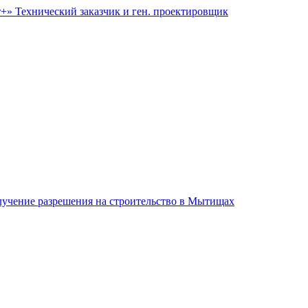
т+»
Технический заказчик и ген. проектировщик
учение разрешения на строительство в Мытищах