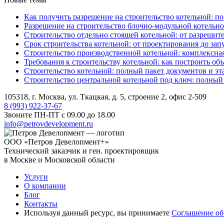
Как получить разрешение на строительство котельной: по
Разрешение на строительство блочно-модульной котельно
Строительство отдельно стоящей котельной: от разрешит
Срок строительства котельной: от проектирования до зап
Строительство производственной котельной: комплексна
Требования к строительству котельной: как построить об
Строительство котельной: полный пакет документов и эт
Строительство центральной котельной под ключ: полный
105318, г. Москва, ул. Ткацкая, д. 5, строение 2, офис 2-509
8 (993) 922-37-67
Звоните ПН-ПТ с 09.00 до 18.00
info@petrovdevelopment.ru
ООО «Петров Девелопмент+»
Технический заказчик и ген. проектировщик
в Москве и Московской области
Услуги
О компании
Блог
Контакты
Используя данный ресурс, вы принимаете
Соглашение об