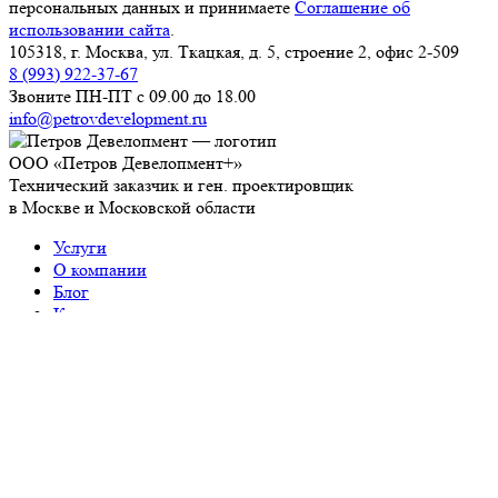
персональных данных и принимаете
Соглашение об
использовании сайта
.
105318, г. Москва, ул. Ткацкая, д. 5, строение 2, офис 2-509
8 (993) 922-37-67
Звоните ПН-ПТ с 09.00 до 18.00
info@petrovdevelopment.ru
ООО «Петров Девелопмент+»
Технический заказчик и ген. проектировщик
в Москве и Московской области
Услуги
О компании
Блог
Контакты
Используя данный ресурс, вы принимаете
Соглашение
об использовании сайта
.
ИНН: 9718229361
ОГРН: 1237700450393
Работаем с 2006 года
Продолжая использовать наш сайт, вы даете согласие на