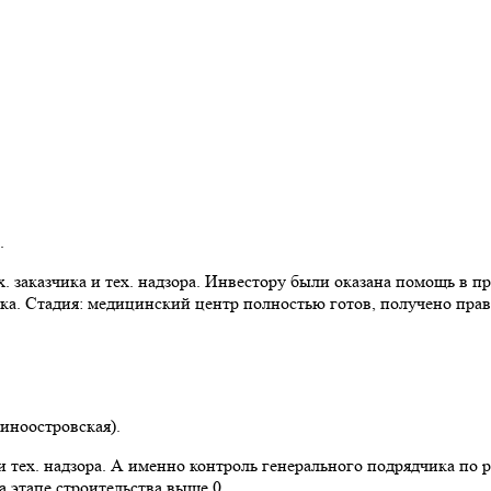
.
 заказчика и тех. надзора. Инвестору были оказана помощь в пр
ка. Стадия: медицинский центр полностью готов, получено прав
синоостровская).
 тех. надзора. А именно контроль генерального подрядчика по 
 этапе строительства выше 0.