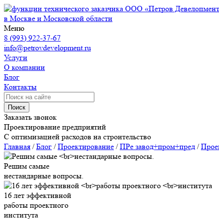
ООО «Петров Девелопмен
в Москве и Московской области
Меню
8 (993) 922-37-67
info@petrovdevelopment.ru
Услуги
О компании
Блог
Контакты
Поиск
Заказать звонок
Проектирование предприятий
С оптимизацией расходов на строительство
Главная
/
Блог
/
Проектирование
/
ПРе завод+пром+пред
/
Прое
Решим самые
нестандарные вопросы.
16 лет эффективной
работы проектного
института