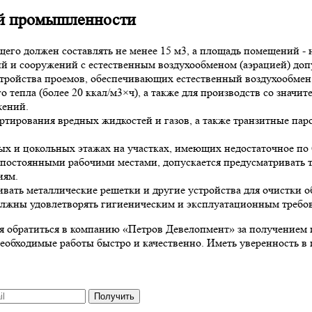
ий промышленности
о должен составлять не менее 15 м3, а площадь помещений - не
и сооружений с естественным воздухообменом (аэрацией) допус
тройства проемов, обеспечивающих естественный воздухообмен, 
 тепла (более 20 ккал/м3×ч), а также для производств со значи
жений.
ртирования вредных жидкостей и газов, а также транзитные па
х и цокольных этажах на участках, имеющих недостаточное по 
 постоянными рабочими местами, допускается предусматривать 
иям.
вать металлические решетки и другие устройства для очистки о
олжны удовлетворять гигиеническим и эксплуатационным требов
ся обратиться в компанию «Петров Девелопмент» за получением
еобходимые работы быстро и качественно. Иметь уверенность в
Получить