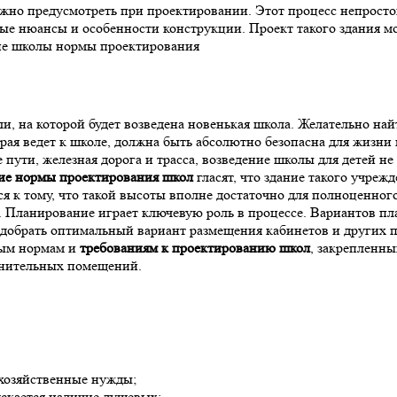
можно предусмотреть при проектировании. Этот процесс непрос
урные нюансы и особенности конструкции. Проект такого здания
 на которой будет возведена новенькая школа. Желательно найти
рая ведет к школе, должна быть абсолютно безопасна для жизни 
е пути, железная дорога и трасса, возведение школы для детей 
е нормы проектирования школ
гласят, что здание такого учре
я к тому, что такой высоты вполне достаточно для полноценного
е. Планирование играет ключевую роль в процессе. Вариантов п
добрать оптимальный вариант размещения кабинетов и других по
ным нормам и
требованиям к проектированию школ
, закрепленн
лнительных помещений.
хозяйственные нужды;
ускается наличие душевых;