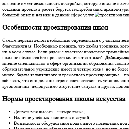
значение имеет безопасность постройки, которую вполне воз
создании проекта в расчет берутся тех.требования, архитект
большой опыт и навыки в данной сфере услуг.
Особенности проектирования школ
Самым первым делом необходимо определиться с участком земли,
благоприятная. Необходимо помнить, что любая тропинка, кото
ни в коем случае. Если рядом с участком пролегают трамвайны
школ не обходится без просчета количества этажей.
Действующи
мнение специалистов в сфере организации образования сводитс
образовательное учреждение имеет и четыре этажа, но не боле
много. Задача талантливого и грамотного проектировщика – по
забывать, что они должны строго соответствовать установлен
эргономичны, недопустимо отсутствие санузла и других допо
Нормы проектирования школы искусства
Допустимая высота – четыре этажа;
Наличие учебных кабинетов и студий;
Возможность оборудования подвального помещения под 
На каждом этаже обязательны санузлы и раздевалки, доп