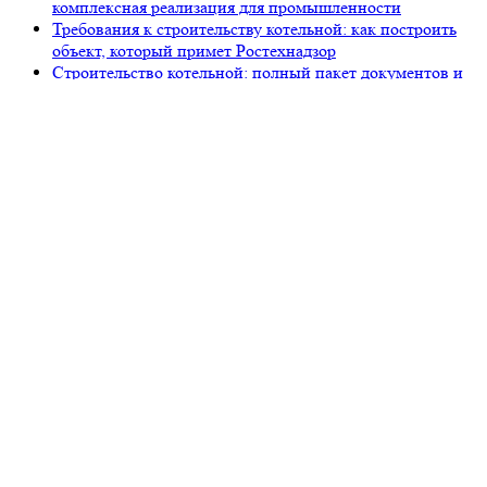
комплексная реализация для промышленности
Требования к строительству котельной: как построить
объект, который примет Ростехнадзор
Строительство котельной: полный пакет документов и
этапы легализации в 2026 году
Строительство центральной котельной под ключ:
полный цикл от «Петров Девелопмент»
105318, г. Москва, ул. Ткацкая, д. 5, строение 2, офис 2-509
8 (993) 922-37-67
Звоните ПН-ПТ с 09.00 до 18.00
info@petrovdevelopment.ru
ООО «Петров Девелопмент+»
Технический заказчик и ген. проектировщик
в Москве и Московской области
Услуги
О компании
Блог
Контакты
Используя данный ресурс, вы принимаете
Соглашение
об использовании сайта
.