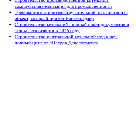
Строительство производственной котельной:
комплексная реализация для промышленности
Требования к строительству котельной: как построить
объект, который примет Ростехнадзор
Строительство котельной: полный пакет документов и
этапы легализации в 2026 году
Строительство центральной котельной под ключ:
полный цикл от «Петров Девелопмент»
105318, г. Москва, ул. Ткацкая, д. 5, строение 2, офис 2-509
8 (993) 922-37-67
Звоните ПН-ПТ с 09.00 до 18.00
info@petrovdevelopment.ru
ООО «Петров Девелопмент+»
Технический заказчик и ген. проектировщик
в Москве и Московской области
Услуги
О компании
Блог
Контакты
Используя данный ресурс, вы принимаете
Соглашение