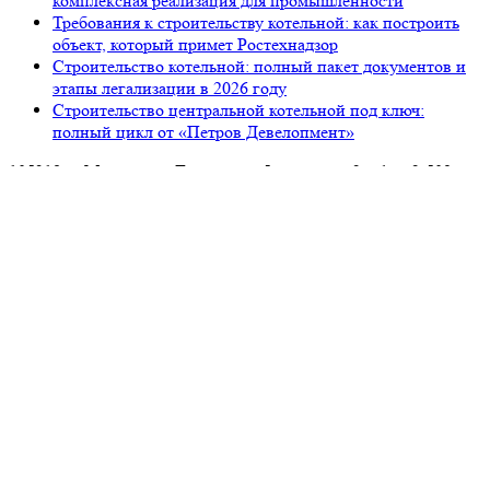
комплексная реализация для промышленности
Требования к строительству котельной: как построить
объект, который примет Ростехнадзор
Строительство котельной: полный пакет документов и
этапы легализации в 2026 году
Строительство центральной котельной под ключ:
полный цикл от «Петров Девелопмент»
105318, г. Москва, ул. Ткацкая, д. 5, строение 2, офис 2-509
8 (993) 922-37-67
Звоните ПН-ПТ с 09.00 до 18.00
info@petrovdevelopment.ru
ООО «Петров Девелопмент+»
Технический заказчик и ген. проектировщик
в Москве и Московской области
Услуги
О компании
Блог
Контакты
Используя данный ресурс, вы принимаете
Соглашение
об использовании сайта
.