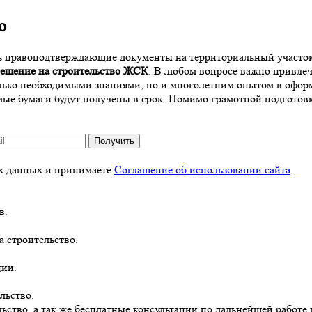
о
ь правоподтверждающие документы на территориальный участок.
решение на строительство ЖСК
. В любом вопросе важно привле
лько необходимыми знаниями, но и многолетним опытом в оформ
имые бумаги будут получены в срок. Помимо грамотной подготов
Получить
ых данных и принимаете
Соглашение об использовании сайта
.
в.
а строительство.
ции.
льство.
ьство, а так же бесплатные консультации по дальнейшей работе 