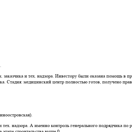
.
 заказчика и тех. надзора. Инвестору были оказана помощь в пр
ка. Стадия: медицинский центр полностью готов, получено прав
синоостровская).
 тех. надзора. А именно контроль генерального подрядчика по 
 этапе строительства выше 0.