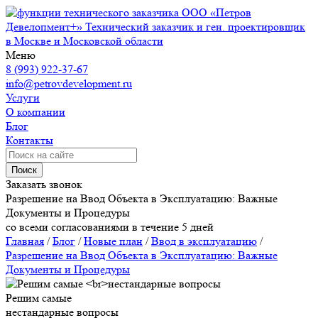
ООО «Петров
Девелопмент+»
Технический заказчик и ген. проектировщик
в Москве и Московской области
Меню
8 (993) 922-37-67
info@petrovdevelopment.ru
Услуги
О компании
Блог
Контакты
Поиск
Заказать звонок
Разрешение на Ввод Объекта в Эксплуатацию: Важные
Документы и Процедуры
со всеми согласованиями в течение 5 дней
Главная
/
Блог
/
Новые план
/
Ввод в эксплуатацию
/
Разрешение на Ввод Объекта в Эксплуатацию: Важные
Документы и Процедуры
Решим самые
нестандарные вопросы