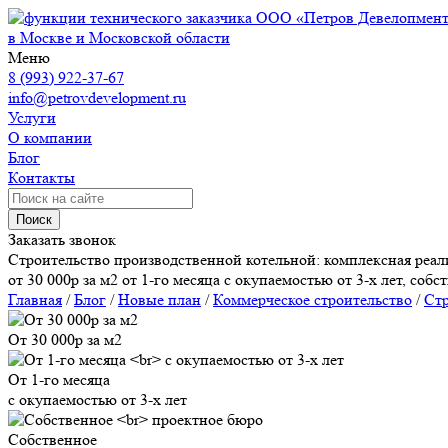
ООО «Петров Девелопмен
в Москве и Московской области
Меню
8 (993) 922-37-67
info@petrovdevelopment.ru
Услуги
О компании
Блог
Контакты
Поиск
Заказать звонок
Строительство производственной котельной: комплексная реа
от 30 000р за м2 от 1-го месяца с окупаемостью от 3-х лет, соб
Главная
/
Блог
/
Новые план
/
Коммерческое строительство
/
Стр
От 30 000р за м2
От 1-го месяца
с окупаемостью от 3-х лет
Собственное