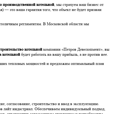
во производственной котельной
, мы страхуем ваш бизнес от
я) — это ваша гарантия того, что объект не будет признан
столичным регламентам. В Московской области мы
строительство котельной
компании «Петров Девелопмент», вы
а котельной
будет работать на вашу прибыль, а не против нее.
ваших тепловых мощностей и предложим оптимальный план
е, согласование, строительство и ввод в эксплуатацию.
тов лайт индастриал. Обеспечиваем индивидуальный подход,
ктов, отвечающих современным стандартам и потребностям