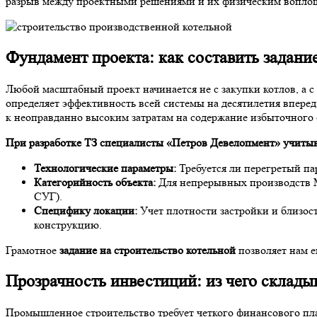
разрыв между проектными решениями и их физическим вопло
Фундамент проекта: как составить задание
Любой масштабный проект начинается не с закупки котлов, а 
определяет эффективность всей системы на десятилетия впере
к неоправданно высоким затратам на содержание избыточного 
При разработке ТЗ специалисты «Петров Девелопмент» учиты
Технологические параметры:
Требуется ли перегретый па
Категорийность объекта:
Для непрерывных производств М
СУГ).
Специфику локации:
Учет плотности застройки и близос
конструкцию.
Грамотное
задание на строительство котельной
позволяет нам е
Прозрачность инвестиций: из чего склады
Промышленное строительство требует четкого финансового п