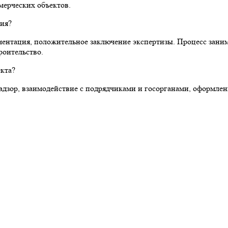
мерческих объектов.
ния?
ентация, положительное заключение экспертизы. Процесс занима
роительство.
екта?
адзор, взаимодействие с подрядчиками и госорганами, оформле