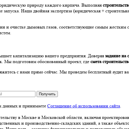
 юридическую природу каждого кирпича. Выполняя
строительст
ле запуска. Наша двойная экспертиза (юридическая + строительна
ии и очистке дымовых газов, соответствующие самым жестким 
истем.
вышает капитализацию вашего предприятия. Доверяя
задание на 
ек. Мы подготовим обоснованный проект, где
смета строительств
житесь с нами прямо сейчас. Мы проведем бесплатный аудит 
Получить
ых данных и принимаете
Соглашение об использовании сайта
.
ельству в Москве и Московской области, включая проектировани
одственных и производственно-складских зданий, а также объек
жета. Наша цель – создание функциональных и долговечных объе