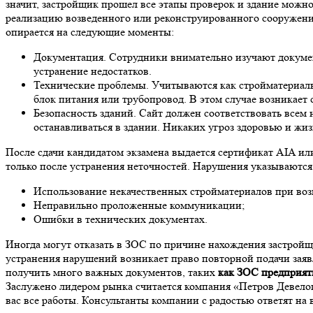
значит, застройщик прошел все этапы проверок и здание можн
реализацию возведенного или реконструированного сооружения
опирается на следующие моменты:
Документация. Сотрудники внимательно изучают документ
устранение недостатков.
Технические проблемы. Учитываются как стройматериалы
блок питания или трубопровод. В этом случае возникает 
Безопасность зданий. Сайт должен соответствовать всем 
останавливаться в здании. Никаких угроз здоровью и жи
После сдачи кандидатом экзамена выдается сертификат AIA или
только после устранения неточностей. Нарушения указываются 
Использование некачественных стройматериалов при воз
Неправильно проложенные коммуникации;
Ошибки в технических документах.
Иногда могут отказать в ЗОС по причине нахождения застройщ
устранения нарушений возникает право повторной подачи зая
получить много важных документов, таких
как ЗОС предприят
Заслужено лидером рынка считается компания «Петров Девело
вас все работы. Консультанты компании с радостью ответят на