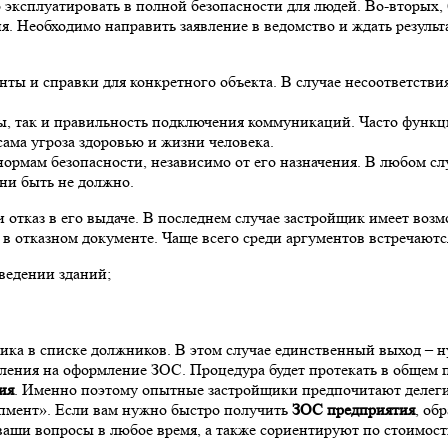
о эксплуатировать в полной безопасности для людей. Во-вторых,
. Необходимо направить заявление в ведомство и ждать результ
ы и справки для конкретного объекта. В случае несоответствия 
, так и правильность подключения коммуникаций. Часто функци
сама угроза здоровью и жизни человека.
нормам безопасности, независимо от его назначения. В любом сл
зни быть не должно.
 отказ в его выдаче. В последнем случае застройщик имеет возм
в отказном документе. Чаще всего среди аргументов встречаютс
ведении зданий;
ика в списке должников. В этом случае единственный выход – 
вления на оформление ЗОС. Процедура будет протекать в общем 
ия
. Именно поэтому опытные застройщики предпочитают делег
пмент». Если вам нужно быстро получить
ЗОС предприятия
, об
 ваши вопросы в любое время, а также сориентируют по стоимост