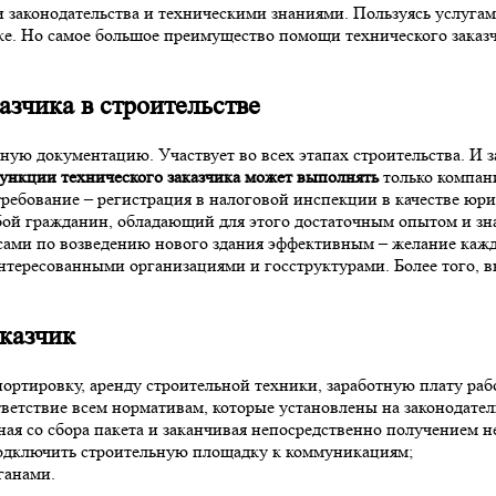
и законодательства и техническими знаниями. Пользуясь услуга
ке. Но самое большое преимущество помощи технического заказчи
азчика в строительстве
тную документацию. Участвует во всех этапах строительства. И з
ункции технического заказчика может выполнять
только компани
требование – регистрация в налоговой инспекции в качестве юр
ой гражданин, обладающий для этого достаточным опытом и зна
сами по возведению нового здания эффективным – желание кажд
нтересованными организациями и госструктурами. Более того, в
казчик
портировку, аренду строительной техники, заработную плату раб
ветствие всем нормативам, которые установлены на законодател
ая со сбора пакета и заканчивая непосредственно получением н
подключить строительную площадку к коммуникациям;
ганами.