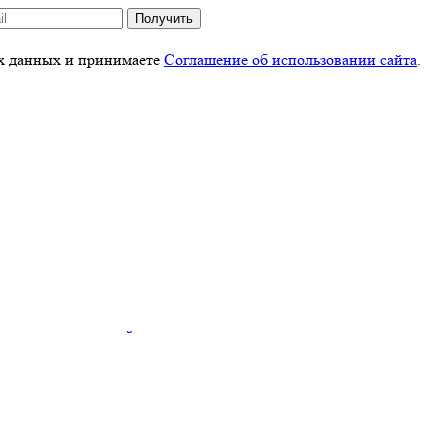
Получить
ых данных и принимаете
Соглашение об использовании сайта
.
 использовании сайта
.
тку файлов cookies
. Отключить cookies вы можете в настройках с