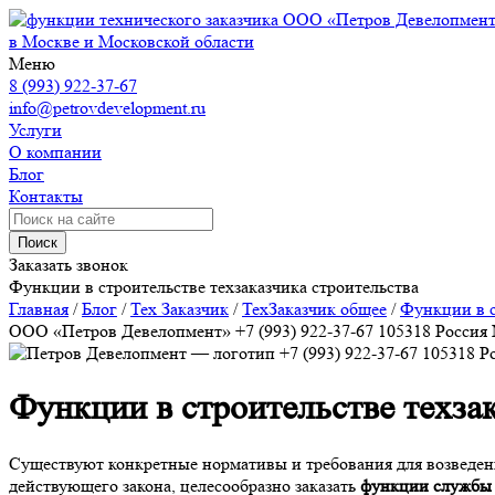
ООО «Петров Девелопмен
в Москве и Московской области
Меню
8 (993) 922-37-67
info@petrovdevelopment.ru
Услуги
О компании
Блог
Контакты
Поиск
Заказать звонок
Функции в строительстве техзаказчика строительства
Главная
/
Блог
/
Тех Заказчик
/
ТехЗаказчик общее
/
Функции в с
ООО «Петров Девелопмент»
+7 (993) 922-37-67
105318
Россия
+7 (993) 922-37-67
105318
Р
Функции в строительстве техза
Существуют конкретные нормативы и требования для возведени
действующего закона, целесообразно заказать
функции службы 