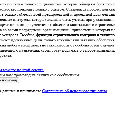
аботу по силам только специалистам, которые обладают большим
мастерство приходит только с опытом. Становятся профессиона
не только займется всей предпроектной и проектной документаци
твенные интересы, которые должны быть учтены при реализации 
нормативными документами к объектам капитального строительс
ра со всеми подрядными организациями, привлечение которых не
с.контроля. Вообще,
функции строительного контроля и техничес
имеют идентичные цели, только технический заказчик обеспечив
я любого масштаба, вне зависимости от особенностей будущего 
шленного назначения, стоит сразу подумать о выборе компании, 
роекта.
ы можете по этой ссылке
вим вам промокод на скидку смс сообщением.
ь промокод
ых данных и принимаете
Соглашение об использовании сайта
.