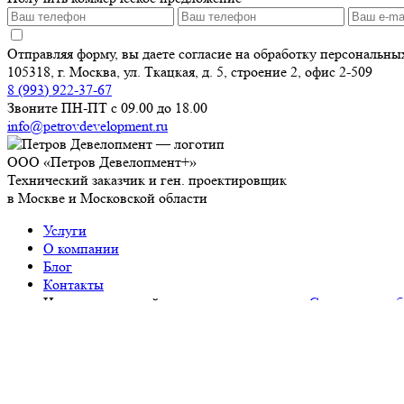
Отправляя форму, вы даете согласие на обработку персональн
105318, г. Москва, ул. Ткацкая, д. 5, строение 2, офис 2-509
8 (993) 922-37-67
Звоните ПН-ПТ с 09.00 до 18.00
info@petrovdevelopment.ru
ООО «Петров Девелопмент+»
Технический заказчик и ген. проектировщик
в Москве и Московской области
Услуги
О компании
Блог
Контакты
Используя данный ресурс, вы принимаете
Соглашение об
ИНН: 9718229361
ОГРН: 1237700450393
Работаем с 2006 года
Продолжая использовать наш сайт, вы даете согласие на
обрабо