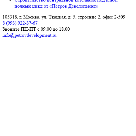
полный цикл от «Петров Девелопмент»
105318, г. Москва, ул. Ткацкая, д. 5, строение 2, офис 2-509
8 (993) 922-37-67
Звоните ПН-ПТ с 09.00 до 18.00
info@petrovdevelopment.ru
ООО «Петров Девелопмент+»
Технический заказчик и ген. проектировщик
в Москве и Московской области
Услуги
О компании
Блог
Контакты
Используя данный ресурс, вы принимаете
Соглашение
об использовании сайта
.
ИНН: 9718229361
ОГРН: 1237700450393
Работаем с 2006 года
Продолжая использовать наш сайт, вы даете согласие на