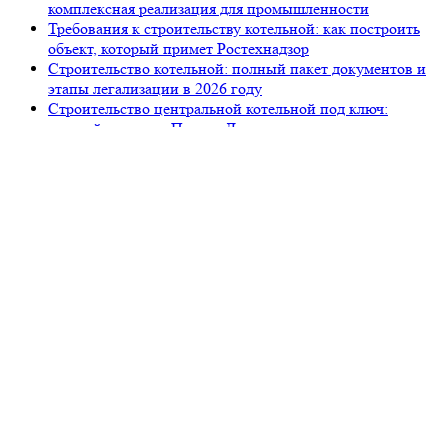
комплексная реализация для промышленности
Требования к строительству котельной: как построить
объект, который примет Ростехнадзор
Строительство котельной: полный пакет документов и
этапы легализации в 2026 году
Строительство центральной котельной под ключ:
полный цикл от «Петров Девелопмент»
105318, г. Москва, ул. Ткацкая, д. 5, строение 2, офис 2-509
8 (993) 922-37-67
Звоните ПН-ПТ с 09.00 до 18.00
info@petrovdevelopment.ru
ООО «Петров Девелопмент+»
Технический заказчик и ген. проектировщик
в Москве и Московской области
Услуги
О компании
Блог
Контакты
Используя данный ресурс, вы принимаете
Соглашение
об использовании сайта
.