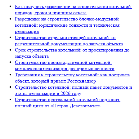
Как получить разрешение на строительство котельной:
порядок, сроки и причины отказа
Разрешение на строительство блочно-модульной
котельной: юридические тонкости и техническая
реализация
Строительство отдельно стоящей котельной: от
разрешительной документации до запуска объекта
Срок строительства котельной: от проектирования до
запуска объекта
Строительство производственной котельной:
комплексная реализация для промышленности
Требования к строительству котельной: как построить
объект, который примет Ростехнадзор
Строительство котельной: полный пакет документов и
этапы легализации в 2026 году
Строительство центральной котельной под ключ:
полный цикл от «Петров Девелопмент»
105318, г. Москва, ул. Ткацкая, д. 5, строение 2, офис 2-509
8 (993) 922-37-67
Звоните ПН-ПТ с 09.00 до 18.00
info@petrovdevelopment.ru