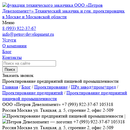
ООО «Петров
Девелопмент+»
Технический заказчик и ген. проектировщик
в Москве и Московской области
Меню
8 (993) 922-37-67
info@petrovdevelopment.ru
Услуги
О компании
Блог
Контакты
Поиск
Заказать звонок
Проектирование предприятий пищевой промышленности
Главная
/
Блог
/
Проектирование
/
ПРе завод+пром+пред
/
Проектирование предприятий
/
Проектирование предприятий
пищевой промышленности
ООО «Петров Девелопмент»
+7 (993) 922-37-67
105318
Россия
Москва
ул. Ткацкая, д. 5, строение 2, офис 2-509
+7 (993) 922-37-67
105318
Россия
Москва
ул. Ткацкая, д. 5, строение 2, офис 2-509