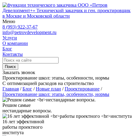
ООО «Петров
Девелопмент+»
Технический заказчик и ген. проектировщик
в Москве и Московской области
Меню
8 (993) 922-37-67
info@petrovdevelopment.ru
Услуги
О компании
Блог
Контакты
Поиск
Заказать звонок
Проектирование школ: этапы, особенности, нормы
С оптимизацией расходов на строительство
Главная
/
Блог
/
Новые план
/
Проектирование
/
Проектирование школ: этапы, особенности, нормы
Решим самые
нестандарные вопросы.
16 лет эффективной
работы проектного
института