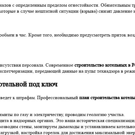
иалов с определенным пределом огнестойкости. Обязательным т
оторые в случае нештатной ситуации (взрыва) снизят давление и
обмен в час. Кроме того, необходимо предусмотреть приток возд
рисутствия персонала. Современное
строительство котельных в 
диспетчеризации, передающей данные на пульт технадзора в реж
отельной под ключ
о ведет к штрафам. Профессиональный
план строительства котел
иты по газу и электричеству, проводим геологию участка.
щита в надзорных органах. Это наша историческая специализация
возводим стены, монтируем дымоходы и устанавливаем котельно
агрузкой, настройка горелок для достижения максимальной эне