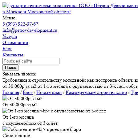
ООО «Петров Девелопмен
в Москве и Московской области
Меню
8 (993) 922-37-67
info@petrovdevelopment.ru
Услуги
О компании
Блог
Контакты
Поиск
Заказать звонок
Требования к строительству котельной: как построить объект, 
от 30 000р за м2 от 1-го месяца с окупаемостью от 3-х лет, соб
Главная
/
Блог
/
Новые план
/
Коммерческое строительство
/
Тре
От 30 000р за м2
От 1-го месяца
с окупаемостью от 3-х лет
Собственное