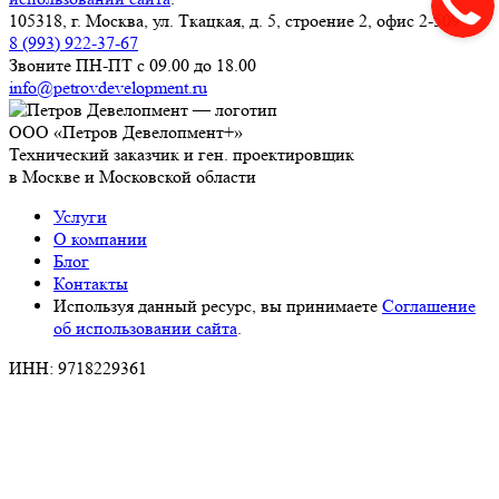
105318, г. Москва, ул. Ткацкая, д. 5, строение 2, офис 2-509
8 (993) 922-37-67
Звоните ПН-ПТ с 09.00 до 18.00
info@petrovdevelopment.ru
ООО «Петров Девелопмент+»
Технический заказчик и ген. проектировщик
в Москве и Московской области
Услуги
О компании
Блог
Контакты
Используя данный ресурс, вы принимаете
Соглашение
об использовании сайта
.
ИНН: 9718229361
ОГРН: 1237700450393
Работаем с 2006 года
Продолжая использовать наш сайт, вы даете согласие на
обработку файлов cookies
. Отключить cookies вы можете в
настройках своего браузера.