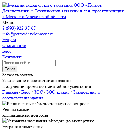
ООО «Петров
Девелопмент+»
Технический заказчик и ген. проектировщик
в Москве и Московской области
Меню
8 (993) 922-37-67
info@petrovdevelopment.ru
Услуги
О компании
Блог
Контакты
Поиск
Заказать звонок
Заключение о соответствии здания
Получение проектно-сметной документации
Главная
/
Блог
/
ЗОС
/
ЗОС здание
/
Заключение о
соответствии здания
Решим самые
нестандарные вопросы
Устраним замечания