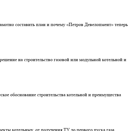
грамотно составить план и почему «Петров Девелопмент» теперь
зрешение на строительство газовой или модульной котельной и
еское обоснование строительства котельной и преимущества
екты котельных: от получения ТУ до первого пуска газа,