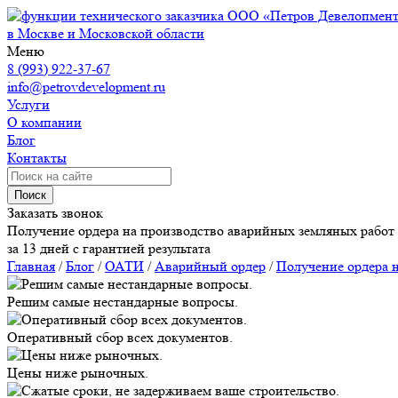
ООО «Петров Девелопмен
в Москве и Московской области
Меню
8 (993) 922-37-67
info@petrovdevelopment.ru
Услуги
О компании
Блог
Контакты
Поиск
Заказать звонок
Получение ордера на производство аварийных земляных работ
за 13 дней с гарантией результата
Главная
/
Блог
/
ОАТИ
/
Аварийный ордер
/
Получение ордера 
Решим самые нестандарные вопросы.
Оперативный сбор всех документов.
Цены ниже рыночных.