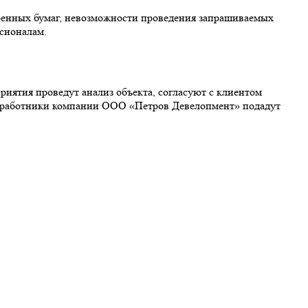
еренных бумаг, невозможности проведения запрашиваемых
сионалам.
иятия проведут анализ объекта, согласуют с клиентом
и работники компании ООО «Петров Девелопмент» подадут