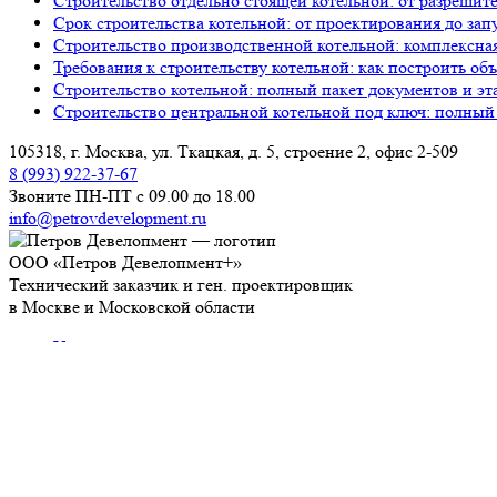
Строительство отдельно стоящей котельной: от разрешит
Срок строительства котельной: от проектирования до зап
Строительство производственной котельной: комплексна
Требования к строительству котельной: как построить об
Строительство котельной: полный пакет документов и эт
Строительство центральной котельной под ключ: полный
105318, г. Москва, ул. Ткацкая, д. 5, строение 2, офис 2-509
8 (993) 922-37-67
Звоните ПН-ПТ с 09.00 до 18.00
info@petrovdevelopment.ru
ООО «Петров Девелопмент+»
Технический заказчик и ген. проектировщик
в Москве и Московской области
Услуги
О компании
Блог
Контакты
Используя данный ресурс, вы принимаете
Соглашение об
ИНН: 9718229361