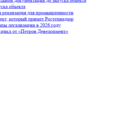
ельной документации до запуска объекта
уска объекта
я реализация для промышленности
ъект, который примет Ростехнадзор
апы легализации в 2026 году
 цикл от «Петров Девелопмент»
 использовании сайта
.