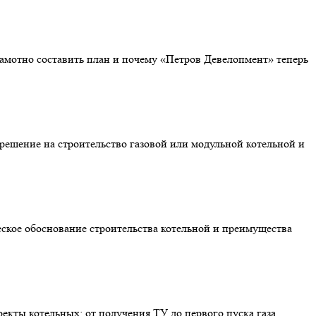
грамотно составить план и почему «Петров Девелопмент» теперь
зрешение на строительство газовой или модульной котельной и
еское обоснование строительства котельной и преимущества
екты котельных: от получения ТУ до первого пуска газа,