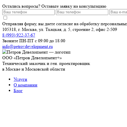
Остались вопросы? Оставьте заявку на консультацию
Отправляя форму, вы даете согласие на обработку персональн
105318, г. Москва, ул. Ткацкая, д. 5, строение 2, офис 2-509
8 (993) 922-37-67
Звоните ПН-ПТ с 09.00 до 18.00
info@petrovdevelopment.ru
ООО «Петров Девелопмент+»
Технический заказчик и ген. проектировщик
в Москве и Московской области
Услуги
О компании
Блог
Контакты
Используя данный ресурс, вы принимаете
Соглашение об
ИНН: 9718229361
ОГРН: 1237700450393
Работаем с 2006 года