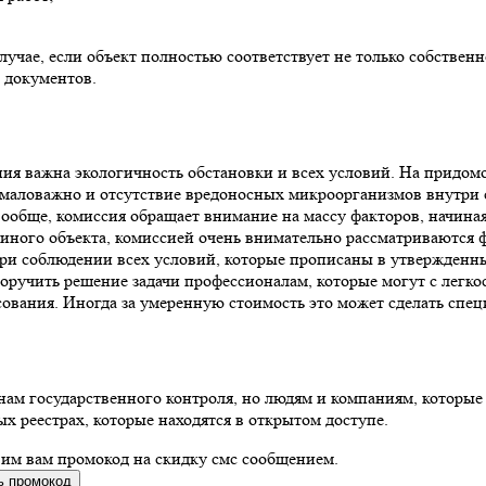
лучае, если объект полностью соответствует не только собстве
 документов.
ния важна экологичность обстановки и всех условий. На придом
маловажно и отсутствие вредоносных микроорганизмов внутри с
Вообще, комиссия обращает внимание на массу факторов, начина
иного объекта, комиссией очень внимательно рассматриваются ф
при соблюдении всех условий, которые прописаны в утвержденны
ручить решение задачи профессионалам, которые могут с легкост
сования. Иногда за умеренную стоимость это может сделать спе
анам государственного контроля, но людям и компаниям, которы
х реестрах, которые находятся в открытом доступе.
вим вам промокод на скидку смс сообщением.
ь промокод