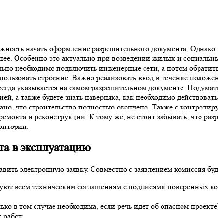
жность начать оформление разрешительного документа. Однако 
анее. Особенно это актуально при возведении жилых и социальн
ьно необходимо подключить инженерные сети, а потом обратиться
использовать строение. Важно реализовать ввод в течение поло
сегда указывается на самом разрешительном документе. Подумать
ией, а также будете знать наверняка, как необходимо действова
вано, что строительство полностью окончено. Также с контроли
ремонта и реконструкции. К тому же, не стоит забывать, что раз
рритории.
та в эксплуатацию
авить электронную заявку. Совместно с заявлением комиссия бу
вуют всем техническим соглашениям с подписями поверенных ко
ько в том случае необходима, если речь идет об опасном проекте)
 работ;