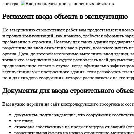
спектра.
Регламент ввода объекта в эксплуатацию
По завершению строительных работ вам предоставляется возмо
и прочих коммуникаций, как правило, требуется оформить зар
пребывание в строении. Поэтому для таких зданий предварител
разрешение на ввод окажется у вас в руках, возможно начать 
органа. Дата, до которой необходимо выполнить ввод здания, в
тогда к его завершению вы будете располагать всей документац
предназначению только в случае, когда официально зафиксиро
эксплуатации уже построенного здания, если разработать план 
но и для каждого сооружения, которое располагается на его те
Документы для
ввода строительного объек
Вам нужно перейти на сайт контролирующего госоргана и сост
документы, подтверждающие, что сооружения соответст
тех.план;
страховка собственника на предмет ущерба от аварий (тол
разрешительная бумага на начало строительно-монтажных