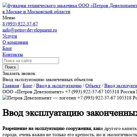
ООО «Петров Девелопмен
в Москве и Московской области
Меню
8 (993) 922-37-67
info@petrovdevelopment.ru
Услуги
О компании
Блог
Контакты
Поиск
Заказать звонок
Ввод эксплуатацию законченных объектов
Главная
/
Блог
/
Ввод в эксплуатацию
/
Объект
/
Ввод эксплуат
ООО «Петров Девелопмент»
+7 (993) 922-37-67
105318
Россия
+7 (993) 922-37-67
105318
Р
Ввод эксплуатацию законченны
Разрешение на эксплуатацию сооружения, как
и другого капита
города, очень важна не только его крепость, но и экологичнос