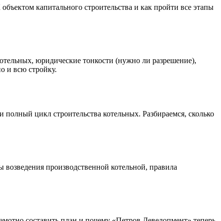
 объектом капитального строительства и как пройти все этапы
котельных, юридические тонкости (нужно ли разрешение),
о и всю стройку.
и полный цикл строительства котельных. Разбираемся, сколько
пы возведения производственной котельной, правила
грамотно составить план и почему «Петров Девелопмент» теперь