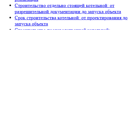
Строительство отдельно стоящей котельной: от
разрешительной документации до запуска объекта
Срок строительства котельной: от проектирования до
запуска объекта
Строительство производственной котельной:
комплексная реализация для промышленности
Требования к строительству котельной: как построить
объект, который примет Ростехнадзор
Строительство котельной: полный пакет документов и
этапы легализации в 2026 году
Строительство центральной котельной под ключ:
полный цикл от «Петров Девелопмент»
105318, г. Москва, ул. Ткацкая, д. 5, строение 2, офис 2-509
8 (993) 922-37-67
Звоните ПН-ПТ с 09.00 до 18.00
info@petrovdevelopment.ru
ООО «Петров Девелопмент+»
Технический заказчик и ген. проектировщик
в Москве и Московской области