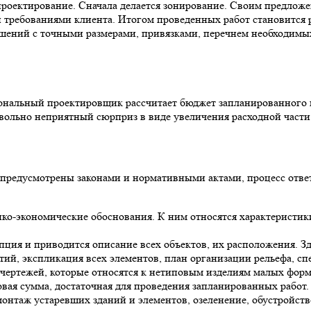
 проектирование. Сначала делается зонирование. Своим предложе
и требованиями клиента. Итогом проведенных работ становится 
решений с точными размерами, привязками, перечнем необходи
нальный проектировщик рассчитает бюджет запланированного ме
вольно неприятный сюрприз в виде увеличения расходной части
предусмотрены законами и нормативными актами, процесс ответс
нико-экономические обоснования. К ним относятся характеристик
пция и приводится описание всех объектов, их расположения. З
ий, экспликация всех элементов, план организации рельефа, сп
 чертежей, которые относятся к нетиповым изделиям малых форм
вая сумма, достаточная для проведения запланированных работ.
монтаж устаревших зданий и элементов, озеленение, обустройств