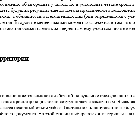
ак именно облагородить участок, но и установить четкие сроки 
деть будущий результат еще до начала практического воплощен
хоть, а обязанности ответственных лиц (они определяются с учет
едения. Второй не менее важный момент заключается в том, что
твования обязан следить за вверенным ему участком, но не име
ерритории
ого выполняется комплекс действий: визуальное обследование и 
 этапе проектировщик тесно сотрудничает с заказчиком. Выявля
еляется исходный объем работ. Тщательное планирование и обду
обного документа. На этой стадии выбираются и материалы для 