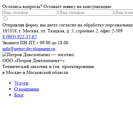
Остались вопросы? Оставьте заявку на консультацию
Отправляя форму, вы даете согласие на обработку персональн
105318, г. Москва, ул. Ткацкая, д. 5, строение 2, офис 2-509
8 (993) 922-37-67
Звоните ПН-ПТ с 09.00 до 18.00
info@petrovdevelopment.ru
ООО «Петров Девелопмент+»
Технический заказчик и ген. проектировщик
в Москве и Московской области
Услуги
О компании
Блог
Контакты
Используя данный ресурс, вы принимаете
Соглашение об
ИНН: 9718229361
ОГРН: 1237700450393
Работаем с 2006 года