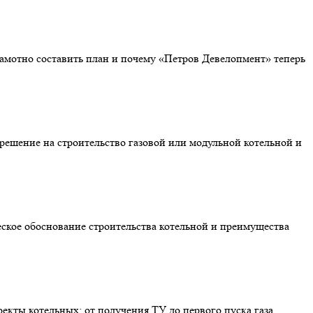
грамотно составить план и почему «Петров Девелопмент» теперь
зрешение на строительство газовой или модульной котельной и
еское обоснование строительства котельной и преимущества
екты котельных: от получения ТУ до первого пуска газа,