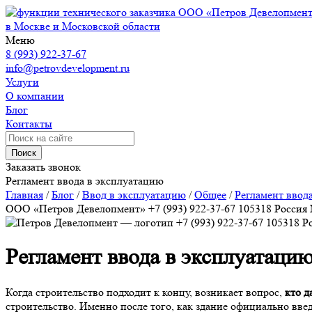
ООО «Петров Девелопмен
в Москве и Московской области
Меню
8 (993) 922-37-67
info@petrovdevelopment.ru
Услуги
О компании
Блог
Контакты
Поиск
Заказать звонок
Регламент ввода в эксплуатацию
Главная
/
Блог
/
Ввод в эксплуатацию
/
Общее
/
Регламент ввод
ООО «Петров Девелопмент»
+7 (993) 922-37-67
105318
Россия
+7 (993) 922-37-67
105318
Р
Регламент ввода в эксплуатаци
Когда строительство подходит к концу, возникает вопрос,
кто д
строительство. Именно после того, как здание официально вв