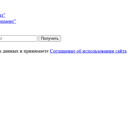
нт"
опмент"
Получить
ых данных и принимаете
Соглашение об использовании сайта
.
 использовании сайта
.