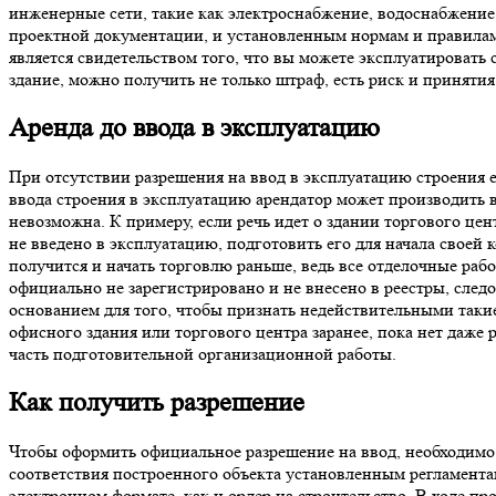
инженерные сети, такие как электроснабжение, водоснабжение, 
проектной документации, и установленным нормам и правила
является свидетельством того, что вы можете эксплуатировать
здание, можно получить не только штраф, есть риск и приняти
Аренда до ввода в эксплуатацию
При отсутствии разрешения на ввод в эксплуатацию строения ег
ввода строения в эксплуатацию арендатор может производить в
невозможна. К примеру, если речь идет о здании торгового цен
не введено в эксплуатацию, подготовить его для начала своей 
получится и начать торговлю раньше, ведь все отделочные рабо
официально не зарегистрировано и не внесено в реестры, следо
основанием для того, чтобы признать недействительными таки
офисного здания или торгового центра заранее, пока нет даже
часть подготовительной организационной работы.
Как получить разрешение
Чтобы оформить официальное разрешение на ввод, необходимо н
соответствия построенного объекта установленным регламентам
электронном формате, как и ордер на строительство. В ходе пр