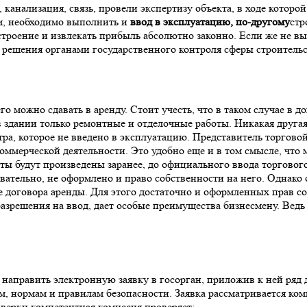
канализация, связь, провели экспертизу объекта, в ходе которо
м, необходимо выполнить и
ввод в эксплуатацию, по-другому
стр
 строение и извлекать прибыль абсолютно законно. Если же не в
я решения органами государственного контроля сферы строительс
о можно сдавать в аренду. Стоит учесть, что в таком случае в д
 здании только ремонтные и отделочные работы. Никакая другая 
тра, которое не введено в эксплуатацию. Представитель торгово
коммерческой деятельности. Это удобно еще и в том смысле, что
ты будут произведены заранее, до официального ввода торгового
вательно, не оформлено и право собственности на него. Однако 
е договора аренды. Для этого достаточно и оформленных прав с
 разрешения на ввод, дает особые преимущества бизнесмену. Вед
аправить электронную заявку в госорган, приложив к ней ряд д
, нормам и правилам безопасности. Заявка рассматривается коми
оверки компетентная комиссия проверяет: