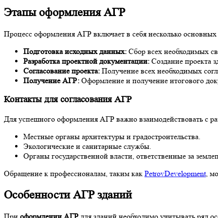
Этапы оформления АГР
Процесс оформления АГР включает в себя несколько основных 
Подготовка исходных данных:
Сбор всех необходимых све
Разработка проектной документации:
Создание проекта з
Согласование проекта:
Получение всех необходимых согл
Получение АГР:
Оформление и получение итогового доку
Контакты для согласования АГР
Для успешного оформления АГР важно взаимодействовать с р
Местные органы архитектуры и градостроительства.
Экологические и санитарные службы.
Органы государственной власти, ответственные за землеп
Обращение к профессионалам, таким как
PetrovDevelopment
, м
Особенности АГР зданий
При
оформлении АГР
для зданий необходимо учитывать ряд ос