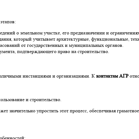
этапов:
дений о земельном участке, его предназначении и ограничениях
дания, который учитывает архитектурные, функциональные, техн
асований от государственных и муниципальных органов.
мента, подтверждающего право на строительство.
азличными инстанциями и организациями. К
контактам АГР
отно
ользование и строительство.
ожет значительно упростить этот процесс, обеспечивая грамотно
обенностей: