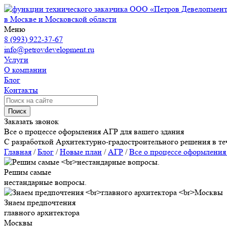
ООО «Петров Девелопмен
в Москве и Московской области
Меню
8 (993) 922-37-67
info@petrovdevelopment.ru
Услуги
О компании
Блог
Контакты
Поиск
Заказать звонок
Все о процессе оформления АГР для вашего здания
С разработкой Архитектурно-градостроительного решения в те
Главная
/
Блог
/
Новые план
/
АГР
/
Все о процессе оформления
Решим самые
нестандарные вопросы.
Знаем предпочтения
главного архитектора
Москвы