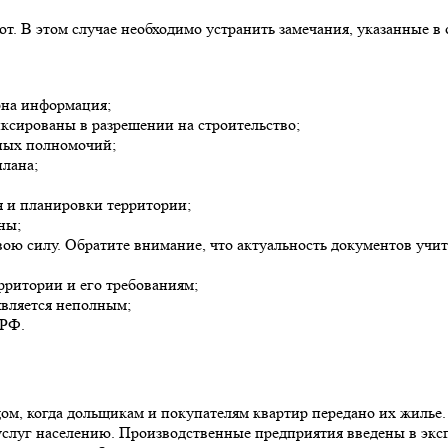
т. В этом случае необходимо устранить замечания, указанные в 
рна информация;
иксированы в разрешении на строительство;
нных полномочий;
плана;
я и планировки территории;
ны;
ою силу. Обратите внимание, что актуальность документов учиты
рритории и его требованиям;
является неполным;
 РФ.
ом, когда дольщикам и покупателям квартир передано их жилье. 
 услуг населению. Производственные предприятия введены в экс