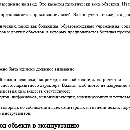
зрешение на ввод. Это касается практически всех объектов. Ита
 предполагается проживание людей. Важно учесть также, что да
начения, таких как больницы, образовательные учреждения, соц
ов и других объектов, в которых предполагается большая прохо
жно быть уделено должное внимание:
й жизни человека, например, водоснабжение, электричество.
усного, паразитного характера. Важно, чтоб ничто не навредило 
действия хим.веществ отсутствуют;
азвуков, инфразвуков, неионизирующих, ионизирующих и тепловы
о говорить об соблюдении всех санитарных и гигиенических нор
е инструментов.
од объекта в эксплуатацию