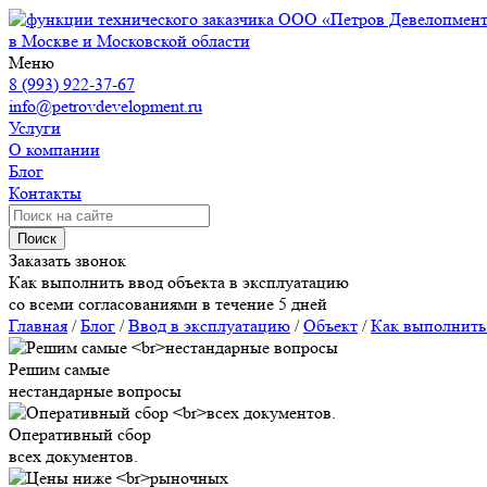
ООО «Петров Девелопмен
в Москве и Московской области
Меню
8 (993) 922-37-67
info@petrovdevelopment.ru
Услуги
О компании
Блог
Контакты
Поиск
Заказать звонок
Как выполнить ввод объекта в эксплуатацию
со всеми согласованиями в течение 5 дней
Главная
/
Блог
/
Ввод в эксплуатацию
/
Объект
/
Как выполнить 
Решим самые
нестандарные вопросы
Оперативный сбор
всех документов.